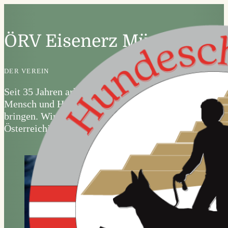
ÖRV Eisenerz Münichtal
DER VEREIN
Seit 35 Jahren arbeitet unser Verein daran
Mensch und Hund näher zusammen zu
bringen. Wir sind Mitglied des
Österreichischen Rassehundevereins.