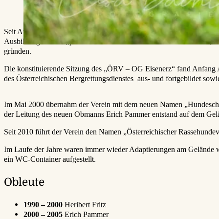
Seit Anfang der 1980er Jahre wurden Hunde zuerst für die Rettungsh
Ausbildungen auch „privaten“ Hundebesitzern anbieten zu können, en
gründen.
Die konstituierende Sitzung des „ÖRV – OG Eisenerz“ fand Anfang 
des Österreichischen Bergrettungsdienstes
aus- und fortgebildet sow
Im Mai 2000 übernahm der Verein mit dem neuen Namen „Hundeschule
der Leitung des neuen Obmanns Erich Pammer entstand auf dem Gelä
Seit 2010 führt der Verein den Namen „Österreichischer Rassehunde
Im Laufe der Jahre waren immer wieder Adaptierungen am Gelände wi
ein WC-Container aufgestellt.
Obleute
1990 – 2000
Heribert Fritz
2000 – 2005
Erich Pammer