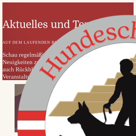
Aktuelles und Termine
AUF DEM LAUFENDEN BLEIBEN
Schau regelmäßig vorbei um keine
Neuigkeiten zu verpassen. Hier findest du
auch Rückblicke auf unsere
Veranstaltungen.